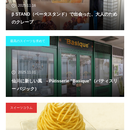
2025.11.16
β STAND（ベータスタンド）で出会った、大人のため
のクレープ
最高のスイーツを求めて
2025.11.01
仙川に新しい風 - Pâtisserie “Basique”（パティスリ
ー バジック）
スイーツコラム