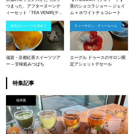
つまった、アフターヌーンテ
茶のショコラショー – ジェイ
ィーセット「TEA VENIR(ティ
ム × ホワイトチョコレート
ーベニール) 」| 祇園四条
最高のスイーツを求めて
ティーサロン・ティールーム
滋賀・京都紅茶スイーツツア
エーグル ドゥースのサロン限
ー – 甘味処みつばち
定アシェットデセール
特集記事
福寿園
2026.01.24